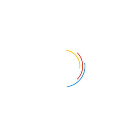
踪新鲜农产品物流和其他质量控制系统； 分拣，包装和其他收
获后处理设备和技术；光学和机械分拣线；洗涤，抛光和清洁
设备。
零售和批发包装的包装设备和材料：
可折叠板条箱的合并系
统；木制和塑料容器的存储；鲜切设备；其他收获后处理设备
和技术。
果蔬加工技术及设备：
IQF技术；果汁，糊剂，浓缩液和罐头生
产设备；加工水果和蔬菜的包装。
新鲜农产品营销：
批发市场及其服务，批发设备；在超市进行
新鲜农产品贸易的设备（箱子，盒子，加湿器，镜子，照明设
备等）。
新鲜农产品供应商–种植者和出口商
服务：
融资，租赁和保险；运输服务和物流；媒体；宣传资
料；咨询服务；信息与服务。