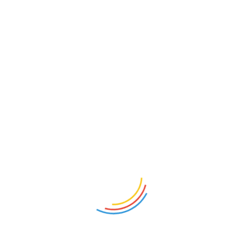
展品范围(Show Products):
行业游戏，益智游戏，玩具，玩偶，毛绒动物，儿童图书，书
籍的年轻读者，漫画，专业文献，多媒体，其它。
展会报告(Show Reports):